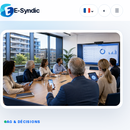
E-Syndic
⌄
◐
☰
AG & DÉCISIONS