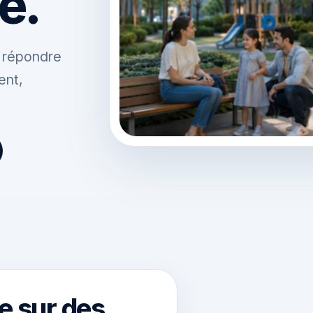
e.
r répondre
ent,
e sur des