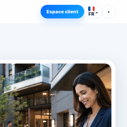
Espace client
⌄
◐
FR