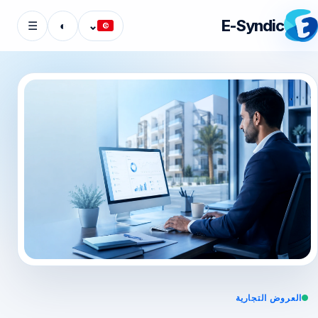
E-Syndic
☰
◐
⌄
العروض التجارية