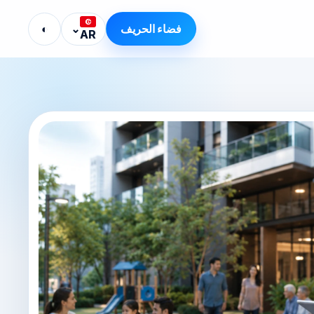
فضاء الحريف
⌄
◐
AR