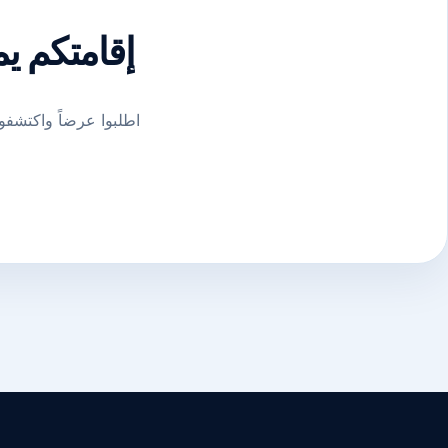
إقامتكم يم
اطلبوا عرضاً واكتشفوا كيف يمكن لـ E-Syndic تنظيم ا