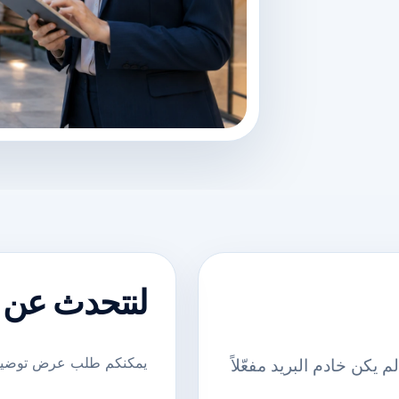
لنتحدث عن
يمكنكم طلب عرض توضيحي
م إلى maher.bg@gmail.com، وإذا لم يكن خادم البريد مفعّلاً